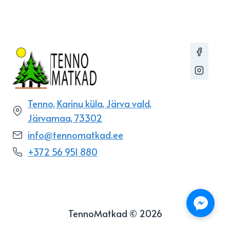
Tenno, Karinu küla, Järva vald,
Järvamaa, 73302
info@tennomatkad.ee
+372 56 951 880
TennoMatkad © 2026